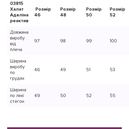
03815
Халат
Розмір
Розмір
Розмір
Розмір
Аделіна
46
48
50
52
реактив
Довжина
виробу
97
98
99
100
від
плеча
Ширина
виробу
46
49
51
53
по
грудях
Ширина
по лінії
49
50
52
55
стегон