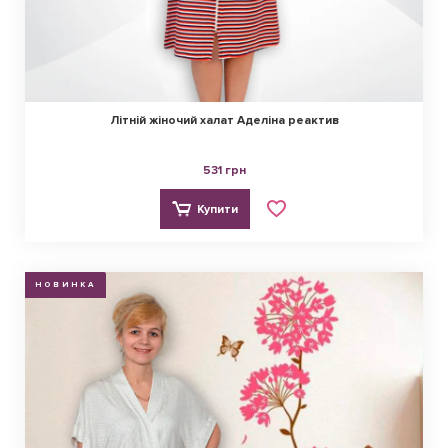
Літній жіночий халат Аделіна реактив
531 грн
Купити
НОВИНКА