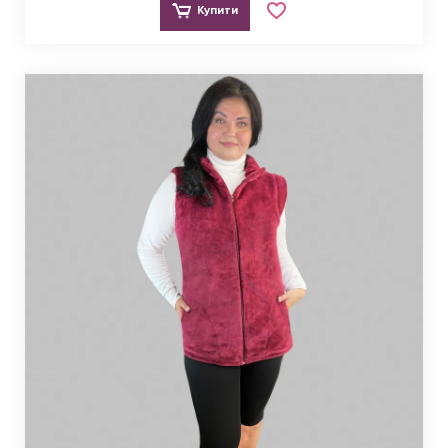
Купити
Моніторинг якості. Усі стадії виробничого процесу 
передбачають комплексний контроль міцності швів та 
інших передбачених параметрів.
Доступність. Найнижча ціна забезпечується 
перевагами наявності власної виробничої бази. 
Відповідно запропонований 
жіночий одяг
 абсолютно 
конкурентоспроможний на українському ринку та 
відповідає запитам споживачів щодо економії коштів.
Значною умовою успіху компанії справедливо вважається 
високий професіоналізм команди. Це однаково справедливо 
як щодо закрійників, так і дизайнерів. Ефективна робота 
команди дозволяє забезпечити гідну торгову пропозицію 
користувачам.
Розширений асортимент 
продукції для жінок
Реальна статистика продажів підтверджує стабільний попит 