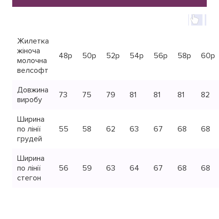
Жилетка
жіноча
48р
50р
52р
54р
56р
58р
60р
молочна
велсофт
Довжина
73
75
79
81
81
81
82
виробу
Ширина
по лінії
55
58
62
63
67
68
68
грудей
Ширина
по лінії
56
59
63
64
67
68
68
стегон