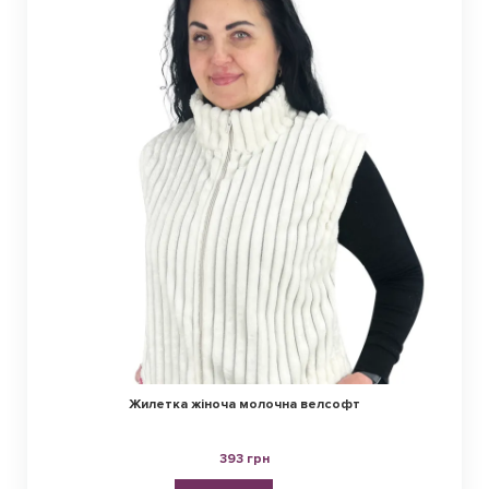
жіночого трикотажу
Специфікою роботи підприємства Софія Текстиль вважається 
наявність власних виробничих потужностей. Виготовлення 
трикотажної продукції базується на відповідності високим 
стандартам якості. Вони включають такі ключові фактори:
Технологічність. У виробничому процесі 
використовують інноваційне обладнання. Це дозволяє 
мінімізувати собівартість та успішно вирішувати 
поставлені технологічні завдання.
Безпека. Забезпечується використанням безпечних 
тканинних матеріалів, включаючи віскозу, кулір, 
фулікру, велюр, велсофт, двунитку, інтерлок та інші. 
Особливості кожного з різновидів трикотажного 
полотна дозволяють говорити про високі споживчі 
Жилетка жіноча молочна велсофт
властивості кінцевої продукції. Загалом виключається 
дискомфорт у повсякденному використанні та відсутні 
393 грн
будь-які алергічні реакції.