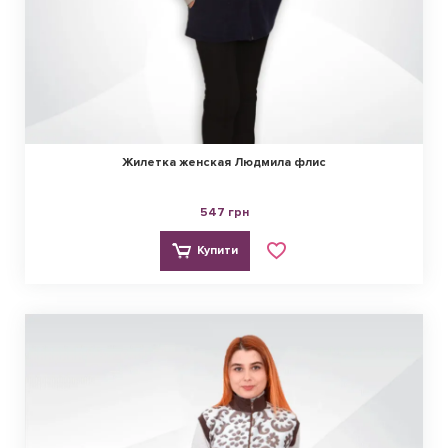
Споживчі плюси профільного 
онлайн-магазину
Покупці всіх категорій цінують переваги спеціалізованого 
інтернет-магазину одягу жіночого й не тільки. Купуючи 
жіночий трикотаж оптом
, торгові компанії отримують весь 
перелік затребуваних товарних позицій та підвищують 
Жилетка женская Людмила флис
ефективність свого бізнесу. Роздрібні покупці у будь-яку мить 
можуть задовольнити поточні запити щодо поповнення 
547 грн
гардероба.
Купити
Загалом до плюсів онлайн-магазину Софія Текстиль 
відносять таке:
асортимент актуальної пропозиції. Поряд із жіночим 
одягом, гідно представлені сегменти виробів для дітей 
та чоловіків;
високі якісні характеристики всіх товарних позицій;
оперативну доставку онлайн-замовлень у партнерстві з 
провідними операторами України;