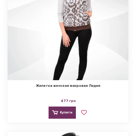
умови для економії бюджету. Цьому сприяє адекватна 
ціна на якісний трикотаж та постійні акційні заходи.
Важливо, що аудиторії запропоновано широкий діапазон від 
стандартних до великих розмірів одягу. Жінки крупної 
комплекції завжди зможуть знайти необхідні їм трикотажні 
вироби. Також цінується регулярне оновлення актуальної 
пропозиції.
Сучасний онлайн-магазин Софія Текстиль успішно реалізує 
політику персонального підходу до кожного відвідувача. 
Забезпечуються повноцінний консультаційний сервіс та 
оптимізація вибору трикотажних виробів.
Жилетка женская махровая Лидия
Будемо раді новим зустрічам з Вами. Ознайомтесь з нашим 
асортиментом та дозвольте собі якісний трикотаж від 
477 грн
українського виробника оптом та в роздріб.
Купити