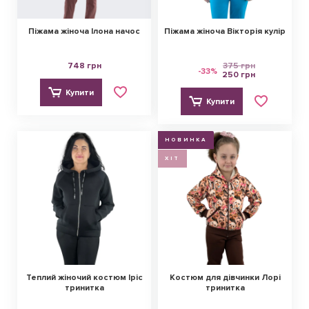
Піжама жіноча Ілона начос
Піжама жіноча Вікторія кулір
748 грн
375 грн
-33%
250 грн
Купити
Купити
НОВИНКА
ХІТ
Теплий жіночий костюм Іріс
Костюм для дівчинки Лорі
тринитка
тринитка