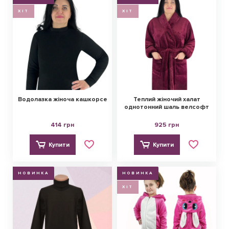
ХІТ
ХІТ
Водолазка жіноча кашкорсе
Теплий жіночий халат
однотонний шаль велсофт
414 грн
925 грн
Купити
Купити
НОВИНКА
НОВИНКА
ХІТ