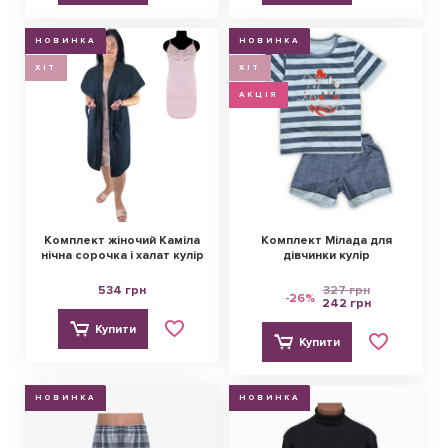
НОВИНКА
НОВИНКА
ХІТ
ХІТ
АКЦІЯ
Комплект жіночий Каміла
Комплект Мілада для
нічна сорочка і халат кулір
дівчинки кулір
534 грн
327 грн
-26%
242 грн
Купити
Купити
НОВИНКА
НОВИНКА