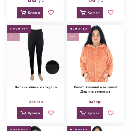
1464 грн
924 грн
Купити
Купити
НОВИНКА
НОВИНКА
ХІТ
ХІТ
Лосини жіночі екохутро
Халат жіночий махровий
Дарина велсофт
293 грн
937 грн
Купити
Купити
НОВИНКА
НОВИНКА