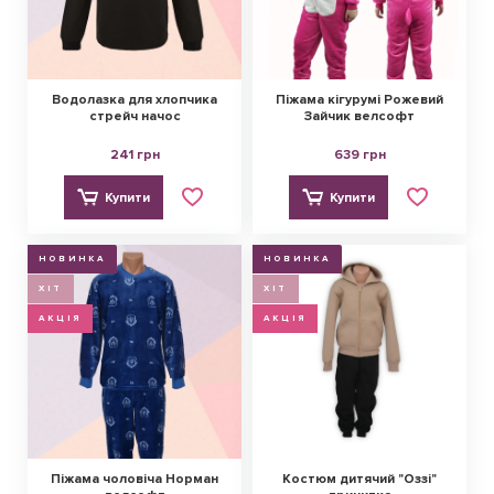
Водолазка для хлопчика
Піжама кігурумі Рожевий
стрейч начос
Зайчик велсофт
241 грн
639 грн
Купити
Купити
НОВИНКА
НОВИНКА
ХІТ
ХІТ
АКЦІЯ
АКЦІЯ
Піжама чоловіча Норман
Костюм дитячий "Оззі"