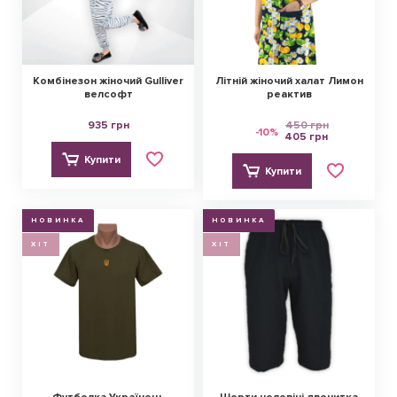
Комбінезон жіночий Gulliver
Літній жіночий халат Лимон
велсофт
реактив
935 грн
450 грн
-10%
405 грн
Купити
Купити
НОВИНКА
НОВИНКА
ХІТ
ХІТ