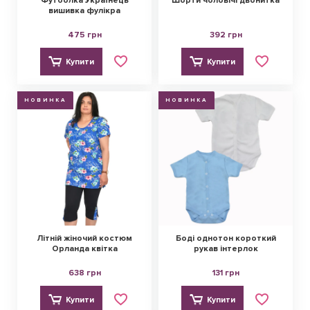
Футболка Українець
Шорти чоловічі двонитка
вишивка фулікра
475 грн
392 грн
Купити
Купити
НОВИНКА
НОВИНКА
Літній жіночий костюм
Боді однотон короткий
Орланда квітка
рукав інтерлок
638 грн
131 грн
Купити
Купити