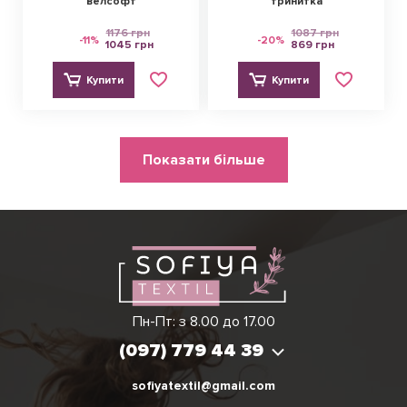
велсофт
тринитка
1176 грн
1087 грн
-11%
-20%
1045 грн
869 грн
Купити
Купити
Розбивка
Показати більше
на
сторінки
Ірина
Вікторія
Пн-Пт: з 8.00 до 17.00
(097) 779 44 39
(097) 779 44 39
sofiyatextil@gmail.com