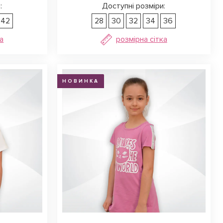
:
Доступні розміри:
42
28
30
32
34
36
а
розмірна сітка
НОВИНКА