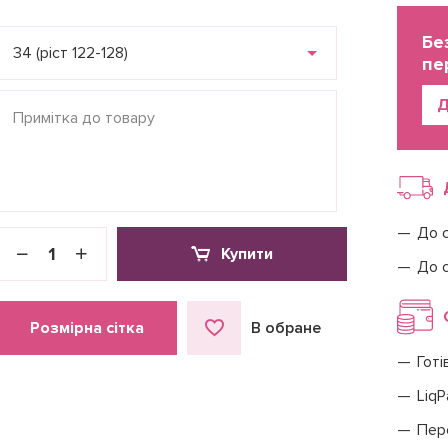
Бе
34 (ріст 122-128)
пе
Д
До 
Купити
До 
Розмірна сітка
В обране
Готі
LiqP
Пер