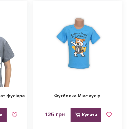
кат фулікра
Футболка Мікс кулір
125 грн
и
Купити