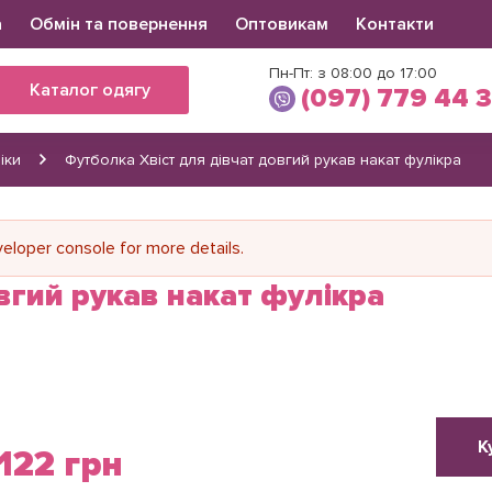
а
Обмін та повернення
Оптовикам
Контакти
Пн-Пт: з 08:00 до 17:00
Каталог одягу
(097) 779 44 
іки
Футболка Хвіст для дівчат довгий рукав накат фулікра
Вікторія
(097) 779 44 39
(066) 560 34 03
loper console for more details.
вгий рукав накат фулікра
К
122 грн