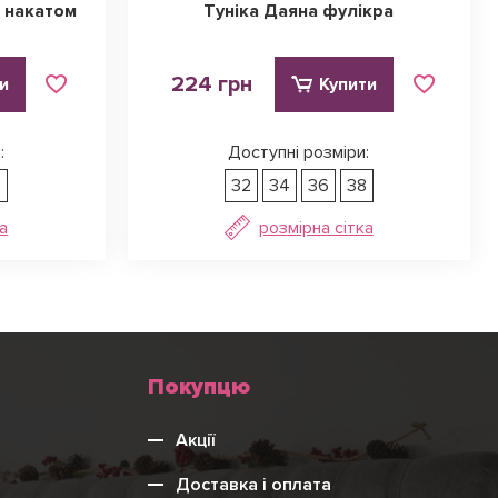
з накатом
Туніка Даяна фулікра
224 грн
и
Купити
:
Доступні розміри:
8
32
34
36
38
а
розмірна сітка
Меню
Покупцю
нижнього
Акції
колонтитулу
Доставка і оплата