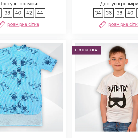
Доступні розміри:
Доступні розміри
38
40
42
44
34
36
38
40
розмірна сітка
розмірна сітк
НОВИНКА