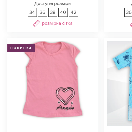
Доступні розміри:
34
36
38
40
42
36
розмірна сітка
НОВИНКА