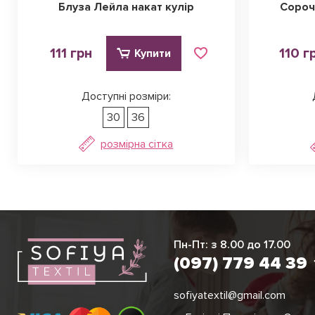
Блуза Лейла накат кулір
Сороч
111 грн
110 г
Купити
Доступні розміри:
30
36
розмірна сітка
Ірина
Вікторія
Пн-Пт: з 8.00 до 17.00
(097) 779 44 3
(097) 779 44 39
sofiyatextil@gmail.com