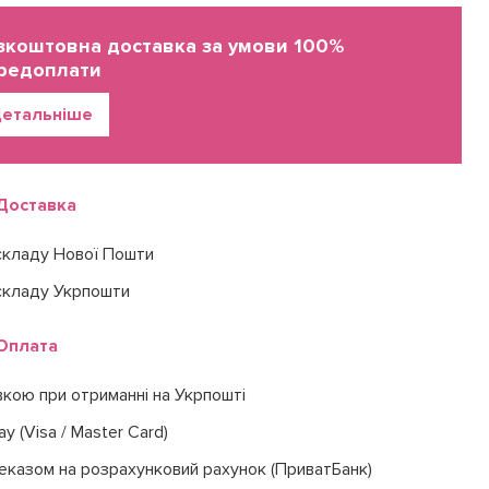
зкоштовна доставка за умови 100%
редоплати
етальніше
Доставка
складу Нової Пошти
складу Укрпошти
Оплата
вкою при отриманні на Укрпошті
ay (Visa / Master Card)
еказом на розрахунковий рахунок (ПриватБанк)