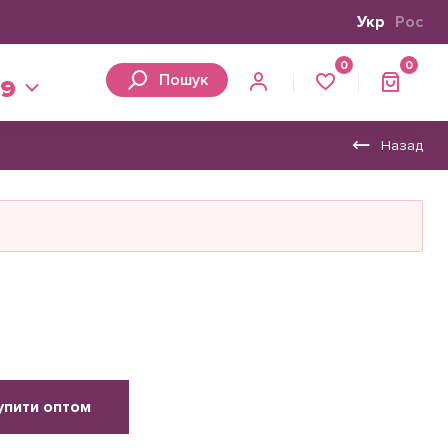
Укр
Рос
0
0
Пошук
39
Назад
упити оптом