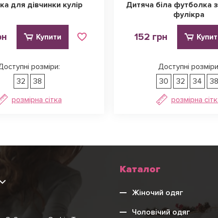
ка для дівчинки кулір
Дитяча біла футболка 
фулікра
рн
152 грн
Купити
Купит
Доступні розміри:
Доступні розміри
32
38
30
32
34
3
розмірна сітка
розмірна сітк
Каталог
9
Жіночий одяг
Чоловічий одяг