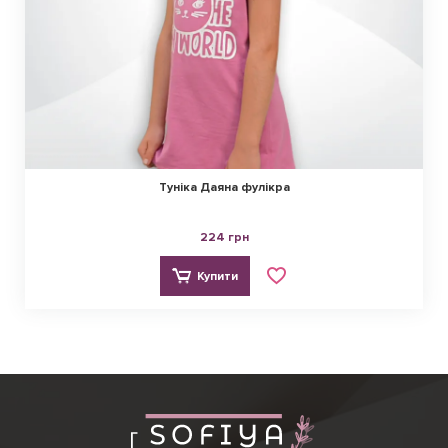
Туніка Даяна фулікра
224 грн
Купити
Ірина