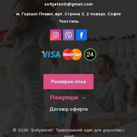
sofiyatextil@gmail.com
м. Горішні Плавні, вул. Строна 3, 2 поверх, Софія
Текстиль
Меню
Розмірна сітка
нижнього
Покупцю
колонтитулу
Договір оферти
© 2026 “Sofiyatextil” Трикотажний одяг для дорослих і
дітей