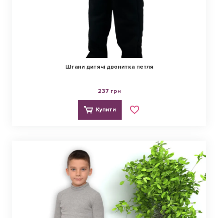
Штани дитячі двонитка петля
237 грн
Купити