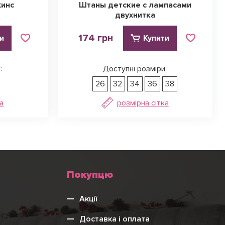
жинс
Штаны детские с лампасами
двухнитка
174 грн
и
Купити
:
Доступні розміри:
26
32
34
36
38
а
розмірна сітка
Меню
Покупцю
нижнього
Акції
колонтитулу
Доставка і оплата