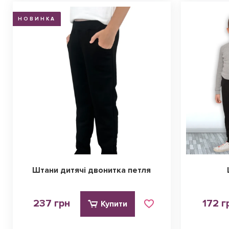
НОВИНКА
Штани дитячі двонитка петля
237 грн
172 г
Купити