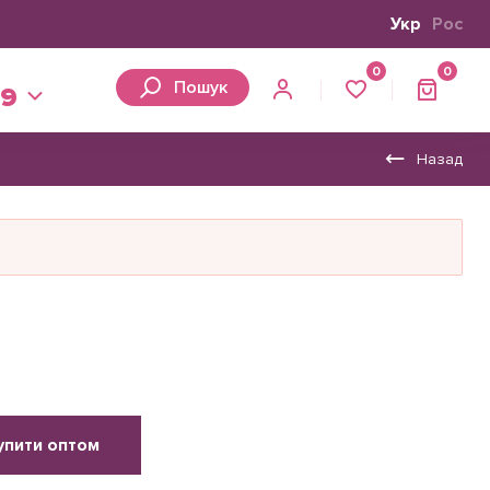
Укр
Рос
0
0
Пошук
39
Назад
упити оптом