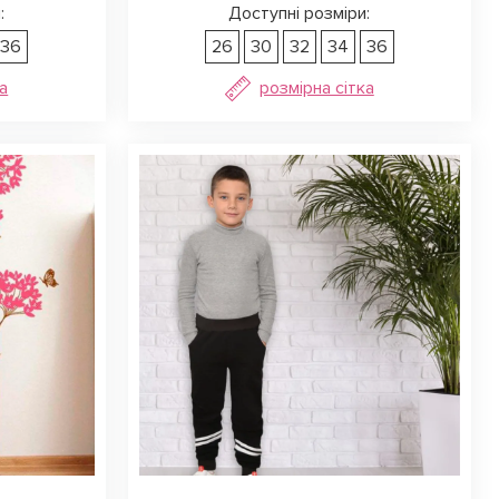
:
Доступні розміри:
36
26
30
32
34
36
а
розмірна сітка