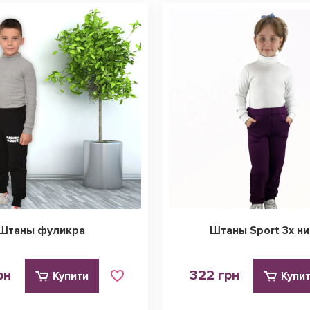
Штаны фуликра
Штаны Sport 3х ни
рн
322 грн
Купити
Купи