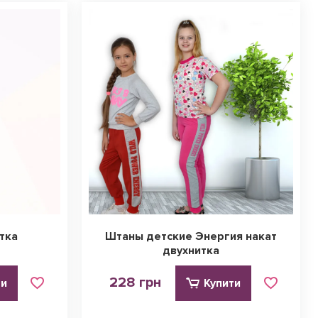
тка
Штаны детские Энергия накат
двухнитка
228 грн
ти
Купити