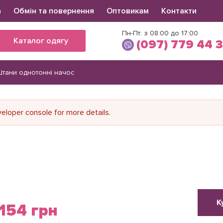
а
Обмін та повернення
Оптовикам
Контакти
Пн-Пт: з 08:00 до 17:00
Каталог одягу
(097) 779 44 
тани однотонні начос
Вікторія
(097) 779 44 39
(066) 560 34 03
loper console for more details.
К
154 грн