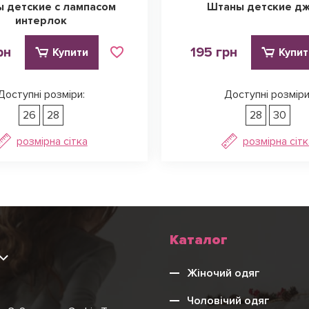
 детские с лампасом
Штаны детские д
интерлок
рн
195 грн
Купити
Купит
Доступні розміри:
Доступні розміри
26
28
28
30
розмірна сітка
розмірна сітк
Каталог
9
Жіночий одяг
Чоловічий одяг