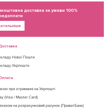
зкоштовна доставка за умови 100%
редоплати
етальніше
Доставка
складу Нової Пошти
складу Укрпошти
Оплата
вкою при отриманні на Укрпошті
ay (Visa / Master Card)
еказом на розрахунковий рахунок (ПриватБанк)