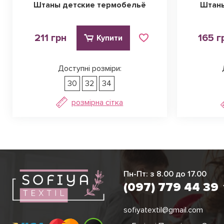
Штаны детские термобельё
Штаны
211 грн
165 г
Купити
Доступні розміри:
30
32
34
розмірна сітка
Ірина
Вікторія
Пн-Пт: з 8.00 до 17.00
(097) 779 44 3
(097) 779 44 39
sofiyatextil@gmail.com