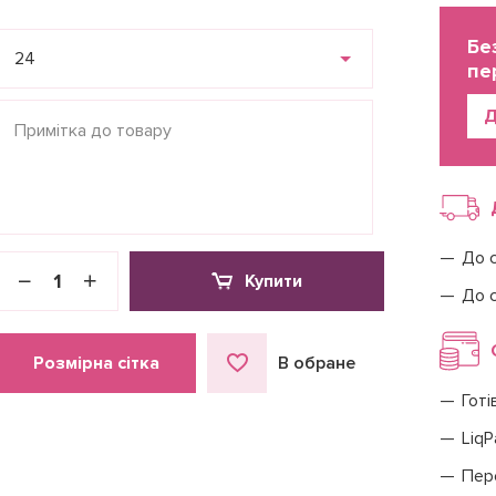
Бе
24
пе
Д
До 
Купити
До 
Розмірна сітка
В обране
Готі
LiqP
Пер