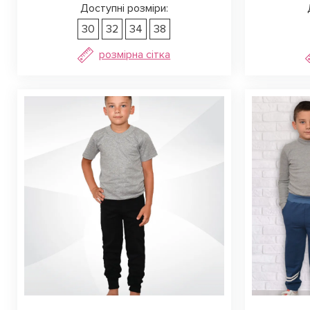
Доступні розміри:
30
32
34
38
розмірна сітка