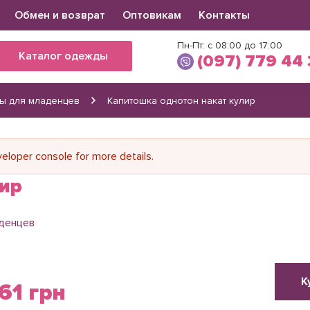
Обмен и возврат
Оптовикам
Контакты
Пн-Пт: с 08:00 до 17:00
Каталог одежды
(097) 779 44
ы для младенцев
Капитошка однотон накат кулир
Виктория
(097) 779 44 39
(066) 560 34 03
loper console for more details.
лир
денцев
К
61 грн