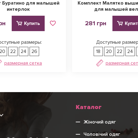
 Буратино для малышей
Комплект Малятко выши
интерлок
для малышей ве
рн
281 грн
Купить
Купи
оступные размеры:
Доступные размер
20
22
24
26
18
20
22
24
размерная сетка
размерная се
Каталог
9
Жіночий одяг
Чоловічий одяг