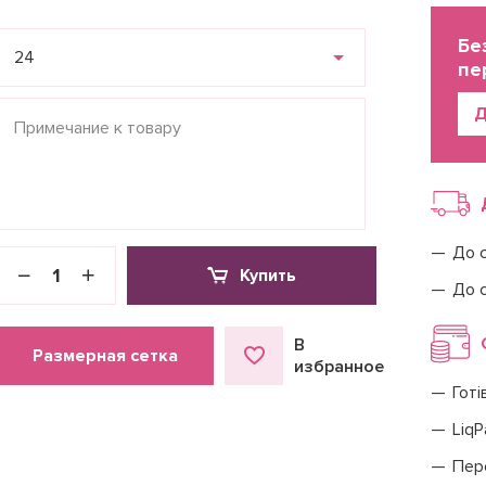
Бе
24
пе
Д
До 
Купить
До 
В
Размерная сетка
избранное
Готі
LiqP
Пер