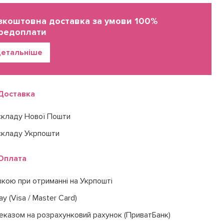
зкоштовна доставка за умови 100%
редоплати
етальніше
Доставка
складу Нової Пошти
складу Укрпошти
Оплата
вкою при отриманні на Укрпошті
ay (Visa / Master Card)
еказом на розрахунковий рахунок (ПриватБанк)