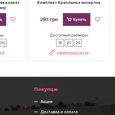
вка,накат
Комплект Краплынка интерлок
люр
281 грн
ть
Купить
ы:
Доступные размеры:
26
18
20
26
тка
размерная сетка
Меню
Покупцю
нижнього
Акции
колонтитулу
Доставка и оплата