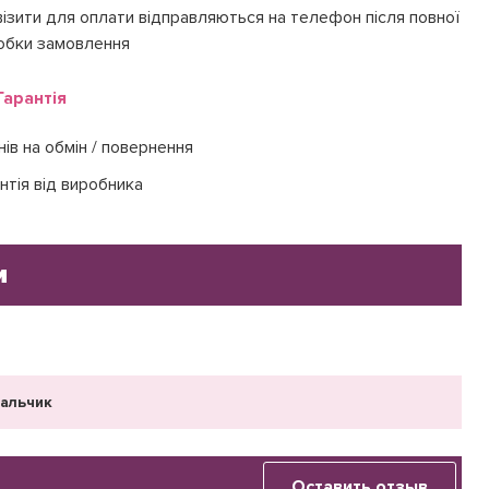
ізити для оплати відправляються на телефон після повної
обки замовлення
Гарантія
нів на обмін / повернення
нтія від виробника
и
мальчик
Оставить отзыв