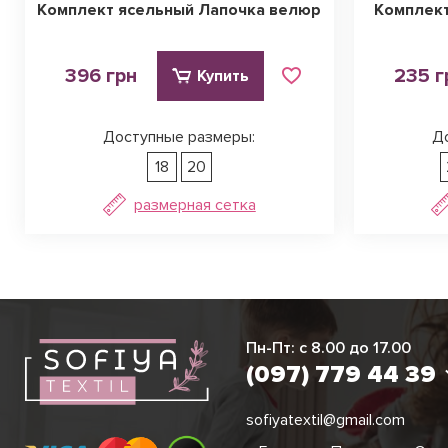
Комплект ясельный Лапочка велюр
Комплект
396 грн
235 г
Купить
Доступные размеры:
Д
18
20
размерная сетка
Виктория
Пн-Пт: с 8.00 до 17.00
(097) 779 44 3
(097) 779 44 39
sofiyatextil@gmail.com