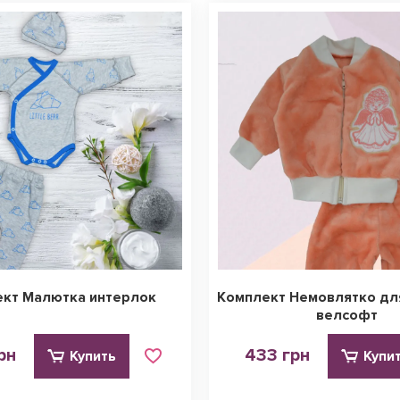
кт Малютка интерлок
Комплект Немовлятко д
велсофт
рн
433 грн
Купить
Купи