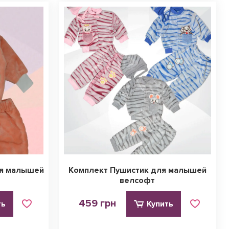
ля малышей
Комплект Пушистик для малышей
велсофт
459 грн
ть
Купить