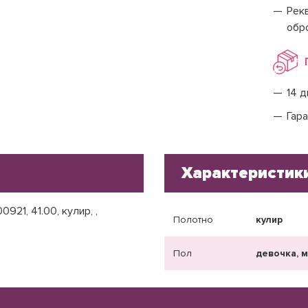
Рекв
обр
14 д
Гара
Характеристик
921, 41.00, кулир, ,
Полотно
кулир
Пол
девочка, 