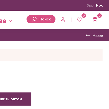
Укр
Рос
0
0
Поиск
 39
Назад
упить оптом