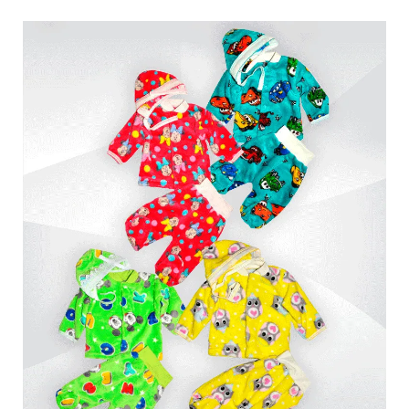
Обмен и возврат
Оптовикам
Контакты
Виктория
Пн-Пт: с 8.00 до 17.00
(097) 779 44 39
(097) 779 44 39
sofiyatextil@gmail.com
г. Горишние Плавни, ул. Строна 3, 2 этаж, София Текстиль