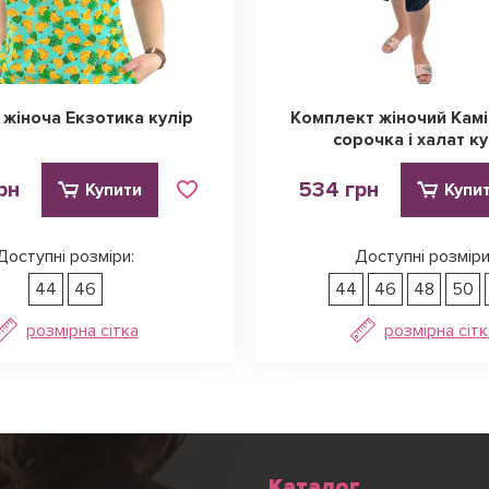
 жіноча Екзотика кулір
Комплект жіночий Камі
сорочка і халат ку
рн
534 грн
Купити
Купи
Доступні розміри:
Доступні розміри
44
46
44
46
48
50
розмірна сітка
розмірна сітк
Каталог