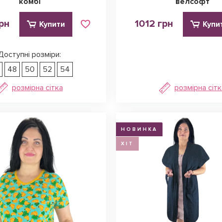
комбі
велсофт
рн
1012 грн
Купити
Купи
Доступні розміри:
48
50
52
54
розмірна сітка
розмірна сітк
НОВИНКА
ХІТ