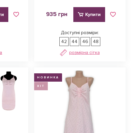
935 грн
ти
Купити
Доступні розміри:
42
44
46
48
а
розмірна сітка
НОВИНКА
ХІТ