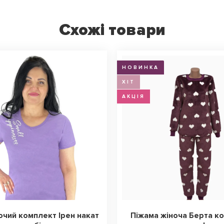
Схожі товари
НОВИНКА
ХІТ
АКЦІЯ
ночий комплект Ірен накат
Піжама жіноча Берта к