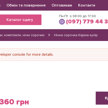
а
Обмін та повернення
Оптовикам
Контакти
Пн-Пт: з 08:00 до 17:00
Каталог одягу
(097) 779 44 
и, комплекти, нічні сорочки
Нічна сорочка Каріна кулір
Вікторія
(097) 779 44 39
(066) 560 34 03
loper console for more details.
К
360 грн