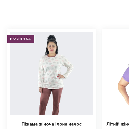
НОВИНКА
Піжама жіноча Ілона начос
Літній жі