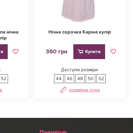
ла нічна
Нічна сорочка Каріна кулір
лір
360 грн
ти
Купити
:
Доступні розміри:
52
44
46
48
50
52
а
розмірна сітка
Покупцю