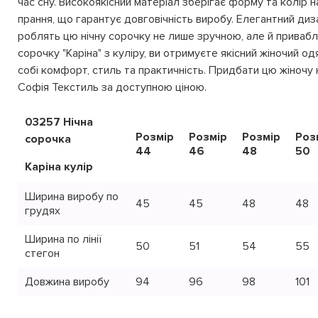
час сну.​ Високоякісний матеріал зберігає форму та колір 
прання, що гарантує довговічність виробу.​ Елегантний диз
роблять цю нічну сорочку не лише зручною, але й привабл
сорочку "Каріна" з куліру, ви отримуєте якісний жіночий од
собі комфорт, стиль та практичність. Придбати цю жіночу 
Софія Текстиль за доступною ціною.
03257 Нічна
Розмір
Розмір
Розмір
Роз
сорочка
44
46
48
50
Каріна кулір
Ширина виробу по
45
45
48
48
грудях
Ширина по лінії
50
51
54
55
стегон
Довжина виробу
94
96
98
101