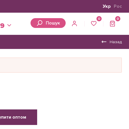
Укр
Рос
0
0
Пошук
39
Назад
упити оптом