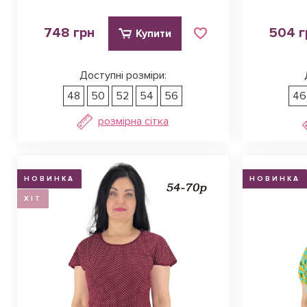
748 грн
504 г
Купити
Доступні розміри:
48
50
52
54
56
46
розмірна сітка
НОВИНКА
НОВИНКА
ХІТ