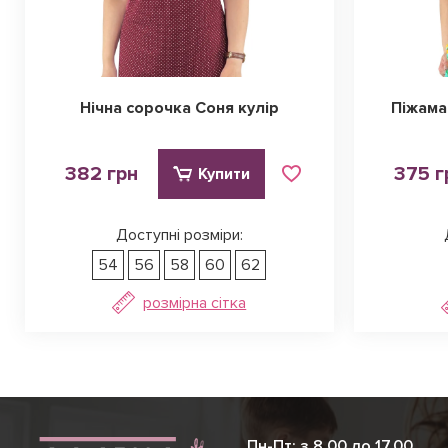
Нічна сорочка Соня кулір
Піжама
382 грн
375 г
Купити
Доступні розміри:
54
56
58
60
62
розмірна сітка
Ірина
Вікторія
Пн-Пт: з 8.00 до 17.00