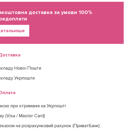
зкоштовна доставка за умови 100%
редоплати
етальніше
Доставка
складу Нової Пошти
складу Укрпошти
Оплата
вкою при отриманні на Укрпошті
ay (Visa / Master Card)
еказом на розрахунковий рахунок (ПриватБанк)