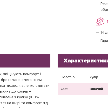
Рекв
обр
14 д
Гара
Характеристик
к, які цінують комфорт і
Полотно
кулір
х бретелях з елегантним
 яка дозволяє легко одягати
Стать
жіночий
овжина до коліна –
товлена з куліру (100%
уття на шкірі та комфорт під