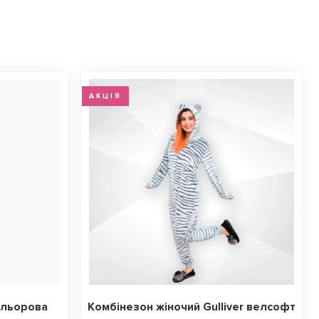
АКЦІЯ
ольорова
Комбінезон жіночий Gulliver велсофт