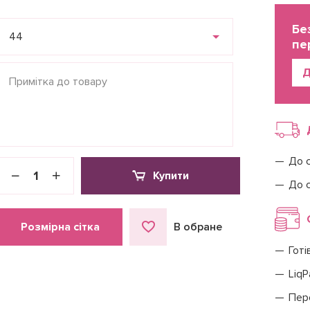
Бе
44
пе
Д
До 
Купити
До 
Розмірна сітка
В обране
Готі
LiqP
Пер