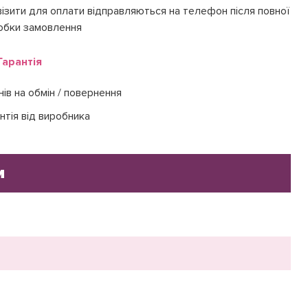
ізити для оплати відправляються на телефон після повної
обки замовлення
Гарантія
нів на обмін / повернення
нтія від виробника
и