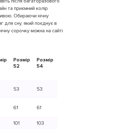
навіть після багаторазового
айн та приємний колір
ивою.​ Обираючи нічну
яг для сну, який поєднує в
нічну сорочку можна на сайті
мір
Розмір
Розмір
52
54
53
53
61
61
101
103